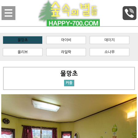
물망초
아이비
데이지
올리브
라일락
소나무
물망초
커플